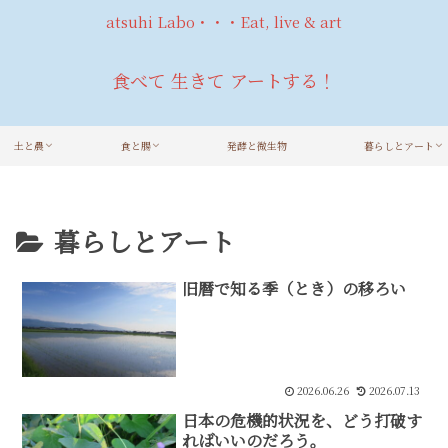
atsuhi Labo・・・Eat, live & art
食べて 生きて アートする！
土と農
食と腸
発酵と微生物
暮らしとアート
暮らしとアート
旧暦で知る季（とき）の移ろい
2026.06.26
2026.07.13
日本の危機的状況を、どう打破す
ればいいのだろう。