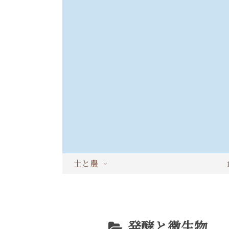
土と農
発酵と微生物