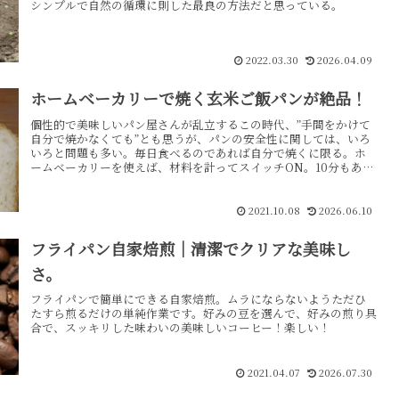
シンプルで自然の循環に則した最良の方法だと思っている。
2022.03.30
2026.04.09
ホームベーカリーで焼く玄米ご飯パンが絶品！
個性的で美味しいパン屋さんが乱立するこの時代、”手間をかけて
自分で焼かなくても”とも思うが、パンの安全性に関しては、いろ
いろと問題も多い。毎日食べるのであれば自分で焼くに限る。ホ
ームベーカリーを使えば、材料を計ってスイッチON。10分もあれ
ばあとは機械任せで焼き立ての美味しいパンが食べられる。しか
も健康的でよりおいしい。
2021.10.08
2026.06.10
フライパン自家焙煎｜清潔でクリアな美味し
さ。
フライパンで簡単にできる自家焙煎。ムラにならないようただひ
たすら煎るだけの単純作業です。好みの豆を選んで、好みの煎り具
合で、スッキリした味わいの美味しいコーヒー！楽しい！
2021.04.07
2026.07.30