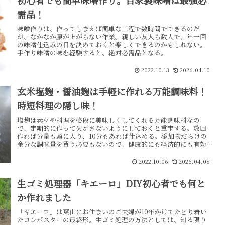
初心者でも簡単味噌作り。自家製味噌は最強必
需品！
味噌作りは、作ってしまえば簡単な工程で数時間でできるのだ
が、なかなか腰が上がらない作業。親しい友人ら数人で、年一回
の味噌仕込みの日を決めておくと楽しくできるのかもしれない。
手作り味噌の味を経験すると、絶対必需品となる。
2022.10.13
2026.04.10
玄米塩麹・醤油麹は手軽に作れる万能調味料！
時短料理の隠し味！
塩麹は素材や料理を格段に美味しくしてくれる万能調味料なの
で、定期的に作って欠かさないようにしておくと重宝する。数回
作れば分量も頭に入り、10分もあれば仕込める。添加物だらけの
余分な調味量を買う必要もないので、健康的にも経済的にも有効
だ。
2022.10.06
2026.04.08
生ゴミ処理器「キエーロ」DIY初心者でも何と
か作れました
「キエーロ」は葉山にお住まいのご夫婦が10年かけてたどり着い
たコンポスターの最終形。生ゴミ処理の方法としては、知る限り