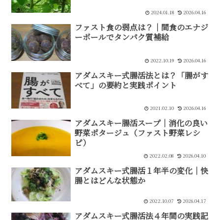
2024.01.18
2026.04.16
ファスト食の弱点は？｜間食のエナジ
ーボールでタンパク質補給
2022.10.19
2026.04.16
アダムスキー式腸活法とは？「腸がす
べて」の要約と実践ポイント
2021.02.10
2026.04.16
アダムスキー腸活スープ｜消化の良い
野菜ポタージュ（ファスト野菜レシ
ピ）
2022.02.08
2026.04.10
アダムスキー式腸活１年半の変化｜快
腸とはどんな状態か
2022.10.07
2026.04.17
アダムスキー式腸活法４年間の実践記