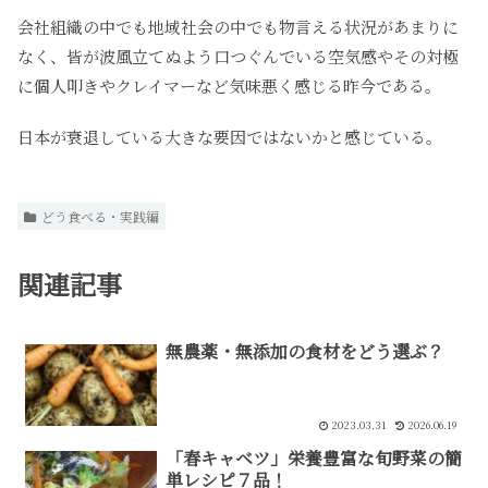
会社組織の中でも地域社会の中でも物言える状況があまりに
なく、皆が波風立てぬよう口つぐんでいる空気感やその対極
に個人叩きやクレイマーなど気味悪く感じる昨今である。
日本が衰退している大きな要因ではないかと感じている。
どう食べる・実践編
関連記事
無農薬・無添加の食材をどう選ぶ？
2023.03.31
2026.06.19
「春キャベツ」栄養豊富な旬野菜の簡
単レシピ７品！