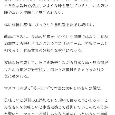
不自然な旨味を誇張したような味を感じていると、この強い
味でないと美味しく感じられない。
体に精神に感情にひっそりと悪影響を及ぼし続ける。
酵母エキスは、食品添加物か否かという問題ではなく、食品
添加物から除外されたことで自然食品ブーム、発酵ブームと
相まって、食品業界の好都合な材料になった。
安価な旨味成分で、旨味を誇張しながら自然食品・無添加が
うたえる格好の好材料が、国からお墨付きをもらった形で一
気に蔓延した。
マスコミが煽る”美味しい”で本当に美味しいものは稀だ。
美味しいと評判の無添加だしを頂いて使った事があるが、こ
んなものを美味しいと本当に感じて殺到しているのだろうか
と驚いた。マスコミが煽りみんなが美味しいというので美味