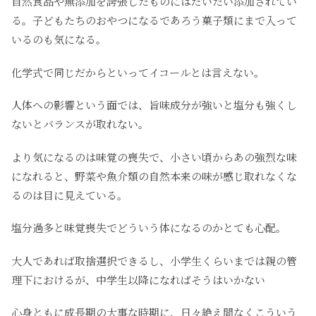
自然食品や無添加を誇張したものにはだいたい添加されてい
る。子どもたちのおやつになるであろう菓子類にまで入って
いるのも気になる。
化学式で同じだからといってイコールとは言えない。
人体への影響という面では、旨味成分が強いと塩分も強くし
ないとバランスが取れない。
より気になるのは味覚の喪失で、小さい頃からあの強烈な味
になれると、野菜や魚介類の自然本来の味が感じ取れなくな
るのは目に見えている。
塩分過多と味覚喪失でどういう体になるのかとても心配。
大人であれば取捨選択できるし、小学生くらいまでは親の管
理下におけるが、中学生以降になればそうはいかない
心身ともに成長期の大事な時期に、日々絶え間なくこういう