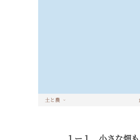
土と農
１ー１ 小さな畑も