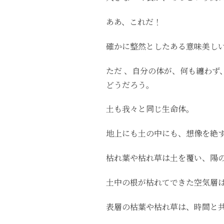
ああ、これだ！
確かに整然としたある意味美し
ただ 、自分の体が、何も纏わず
どうだろう。
土も我々と同じ生命体。
地上にも土の中にも、想像を絶
枯れ葉や枯れ草は土を覆い、陽
土中の根が枯れてできた空気層
表層の枯葉や枯れ草は、時間と