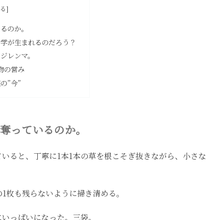
いるのか。
哲学が生まれるのだろう？
るジレンマ。
物の営み
の”今”
奪っているのか。
いると、丁寧に1本1本の草を根こそぎ抜きながら、小さな
。
の1枚も残らないように掃き清める。
にいっぱいになった。三袋。