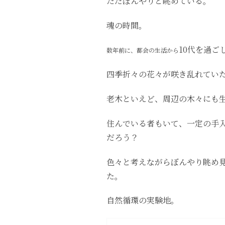
ただぼんやりと眺めている。
魂の時間。
10代を過
数年前に、都会の生活から
四季折々の花々が咲き乱れてい
老木といえど、周辺の木々にも
住んでいる者もいて、一定の手
だろう？
色々と考えながらぼんやり眺め
た。
自然循環の実験地。