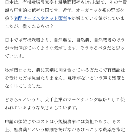
日本は、有機栽培農家率も耕地面積率も1％未満で、その消費
額も圧倒的に低率な国です。近年、オーガニック系の野菜を
扱う
宅配サービスやネット販売
が増えている気がしていま
したが、微々たるもの？
日本では有機栽培より、自然農法、自然農、自然栽培のほう
が今後伸びていくような気がします。そうあるべきだと思っ
ています。
私が関わった、農に真剣に向き合っている方たちで有機認証
を受けた方は見当たりません。意味がないという声を幾度と
なく耳にしました。
どちらかというと、大手企業のマーケティング戦略として使
われているような気さえしています。
申請の煩雑さやコストは小規模農家には負担であり、その
上、無農薬とという原則を掲げながらけっこうな農薬を指定