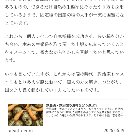
あるものの、できるだけ自然の生態系にそったやり方を採用
しているようで、固定種の国産の種の入手が一気に困難にな
っています。
これから、個人レベルで自家採種を成功させ、良い種を分か
ち合い、本来の生態系を取り戻した土壌が広がっていくこと
をイメージして、微力ながら何かしら貢献したいと思ってい
ます。
いつも言っていますが、これからは個の時代、政治家もマス
コミもとりあえず脇において、個人の力を磨き、つながり、
国をより良く動かしていく力にしたいものです。
無農薬・無添加の食材をどう選ぶ？
今回はオーガニックというよりも、もうひとランク上の、自然の
循環にできるだけ即した農業をめざしている企業を探してみまし
た。なかなか難しい現実がありますが、その中でも強い志を持っ
て、持続可能な農業に取り組んでいる宅配サービスです。
2026.06.19
atsuhi.com