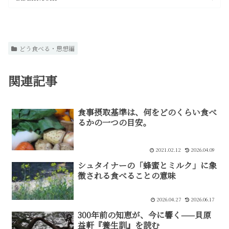
どう食べる・思想編
関連記事
食事摂取基準は、何をどのくらい食べ
るかの一つの目安。
2021.02.12
2026.04.09
シュタイナーの「蜂蜜とミルク」に象
徴される食べることの意味
2026.04.27
2026.06.17
300年前の知恵が、今に響く——貝原
益軒『養生訓』を読む